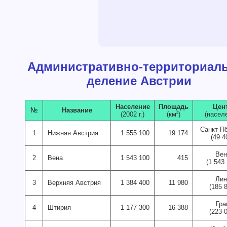
Административно-территориал
деление Австрии
Население
Площадь
Цен
№
Название
(2002 г.)
(км²)
(насел
Санкт-П
1
Нижняя Австрия
1 555 100
19 174
(49 4
Вен
2
Вена
1 543 100
415
(1 543
Лин
3
Верхняя Австрия
1 384 400
11 980
(185 
Гра
4
Штирия
1 177 300
16 388
(223 