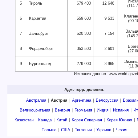
Инсб
5
Тироль
679 400
12 648
(114 
Клаген
6
Каринтия
559 600
9 533
(90 1
Зальц
7
Зальцбург
520 300
7 154
(145 
Брег
8
Форарльберг
353 500
2 601
(27 0
Эйзенш
9
Бургенланд
279 000
3 965
(11 3
Источник данных: www.world-gazet
Адм.-терр. деления:
Австралия
|
Австрия
|
Аргентина
|
Белоруссия
|
Бразил
Великобритания
|
Венгрия
|
Германия
|
Индия
|
Испания
|
Ит
Казахстан
|
Канада
|
Китай
|
Корея Северная
|
Корея Южная
|
Польша
|
США
|
Танзания
|
Украина
|
Чехия