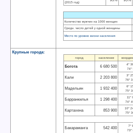
(2015 год)
Количество мужчин на 1000 женщин
Средн. число детей у одной женщины
Место по уровню жизни населения
Крупные города:
город
население
коорди
4° 38
Богота
6 680 500
74° 
3° 25
Кали
2 203 800
76° 31
6° 15
Мадельин
1 932 400
75° 35
11° 
Барранкилья
1 298 400
74° 49
10° 24
Картахена
853 900
75° 30
7° 
Бакараманга
542 400
73° 