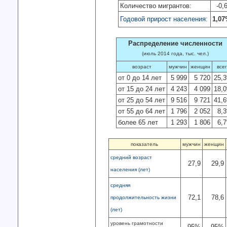
Количество мигрантов:
-0,
Годовой прирост населения:
1,0
Распределение численности
(июль 2014 года, тыс. чел.)
возраст
мужчин
женщин
все
от 0 до 14 лет
5 999
5 720
25,
от 15 до 24 лет
4 243
4 099
18,
от 25 до 54 лет
9 516
9 721
41,
от 55 до 64 лет
1 796
2 052
8,
более 65 лет
1 293
1 806
6,
показатель
мужчин
женщин
средний возраст
27,9
29,9
населения (лет)
средняя
72,1
78,6
продолжительность жизни
(лет)
уровень грамотности
95%
95%