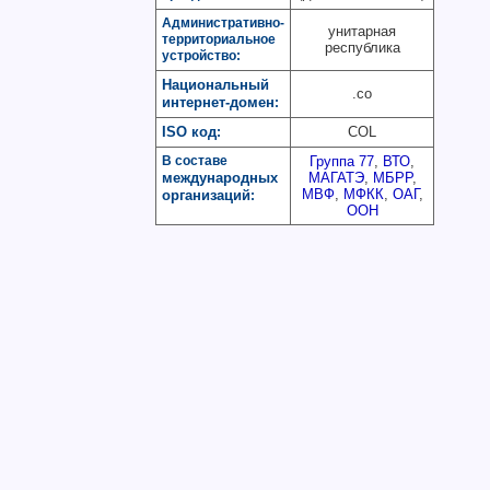
Административно-
унитарная
территориальное
республика
устройство:
Национальный
.co
интернет-домен
:
ISO код
COL
:
В составе
Группа 77
,
ВТО
,
международных
МАГАТЭ
,
МБРР
,
МВФ
,
МФКК
,
ОАГ
,
организаций
:
ООН