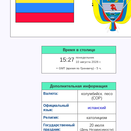
Время в столице
понедельник
15:27
10 августа 2026 г.
= GMT (время по Гринвичу) - 5 ч.
Дополнительная информация
Валюта:
колумбийск. песо
(COP)
Официальный
испанский
язык:
Религия:
католицизм
Государственный
20 июля
праздник:
(День Независимости)