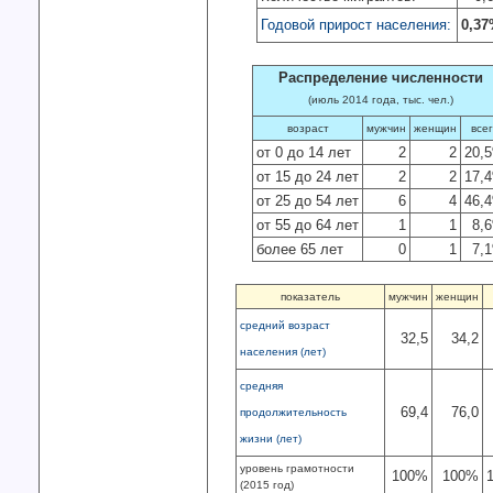
Годовой прирост населения:
0,3
Распределение численности
(июль 2014 года, тыс. чел.)
возраст
мужчин
женщин
все
от 0 до 14 лет
2
2
20,
от 15 до 24 лет
2
2
17,
от 25 до 54 лет
6
4
46,
от 55 до 64 лет
1
1
8,
более 65 лет
0
1
7,
показатель
мужчин
женщин
средний возраст
32,5
34,2
населения (лет)
средняя
69,4
76,0
продолжительность
жизни (лет)
уровень грамотности
100%
100%
(2015 год)