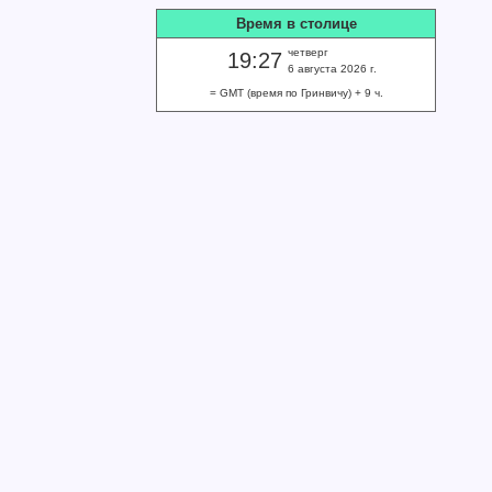
Время в столице
четверг
19:27
6 августа 2026 г.
= GMT (время по Гринвичу) + 9 ч.