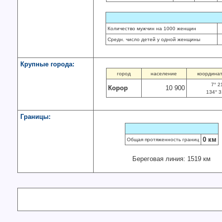
Количество мужчин на 1000 женщин
Средн. число детей у одной женщины
Крупные города:
город
население
координа
7° 21
Корор
10 900
134° 31
Границы:
0 км
Общая протяженность границ
Береговая линия: 1519 км