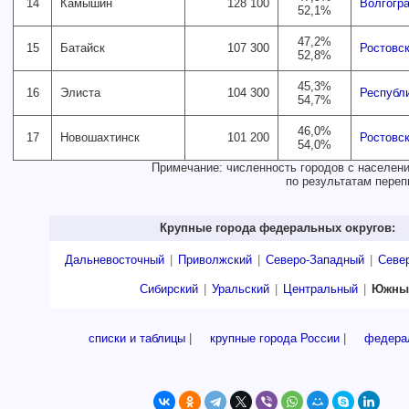
14
Камышин
128 100
Волгогр
52,1%
47,2%
15
Батайск
107 300
Ростовск
52,8%
45,3%
16
Элиста
104 300
Республ
54,7%
46,0%
17
Новошахтинск
101 200
Ростовск
54,0%
Примечание: численность городов с населени
по результатам переп
Крупные города федеральных округов:
Дальневосточный
|
Приволжский
|
Северо-Западный
|
Севе
Сибирский
|
Уральский
|
Центральный
|
Южны
списки и таблицы
|
крупные города России
|
федера