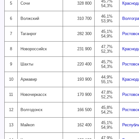
45,7%
5
Сочи
328 800
Краснод
54,3%
46,1%
6
Волжский
310 700
Волгогр
53,9%
45,1%
7
Таганрог
282 300
Ростовск
54,9%
47,7%
8
Новороссийск
231 900
Краснод
52,3%
45,7%
9
Шахты
220 400
Ростовск
54,3%
44,9%
10
Армавир
193 900
Краснод
55,1%
47,8%
11
Новочеркасск
170 900
Ростовск
52,2%
45,8%
12
Волгодонск
166 500
Ростовск
54,2%
45,1%
13
Майкоп
162 400
Республ
54,9%
47,9%