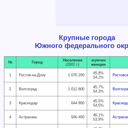
Крупные города
Южного федерального окр
Население
мужчин
№
Город
(2002 г.)
женщин
45,8%
1
Ростов-на-Дону
1 070 200
Ростовск
54,2%
45,7%
2
Волгоград
1 012 800
Волгогр
54,3%
45,5%
3
Краснодар
644 800
Краснод
54,5%
46,1%
4
Астрахань
506 400
Астраха
53,9%