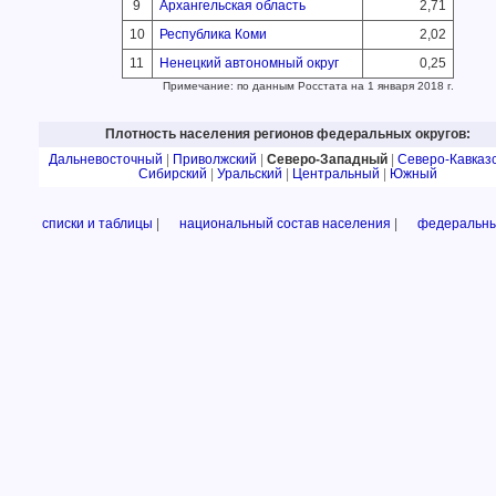
9
Архангельская область
2,71
10
Республика Коми
2,02
11
Ненецкий автономный округ
0,25
Примечание: по данным Росстата на 1 января 2018 г.
Плотность населения регионов федеральных округов:
Дальневосточный
|
Приволжский
|
Северо-Западный
|
Северо-Кавказ
Сибирский
|
Уральский
|
Центральный
|
Южный
списки и таблицы
|
национальный состав населения
|
федеральны