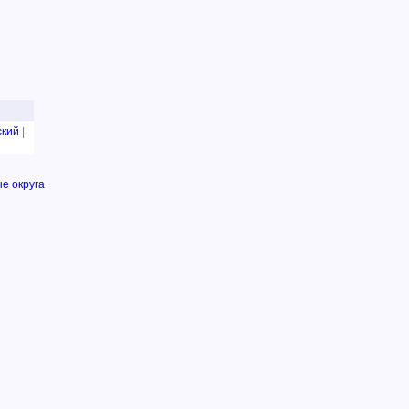
ский
|
е округа