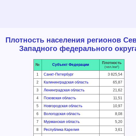
Плотность населения регионов Сев
Западного федерального округ
Плотность
№
Субъект Федерации
(чел./км²)
1
Санкт-Петербург
3 825,54
2
Калининградская область
65,87
3
Ленинградская область
21,62
4
Псковская область
11,51
5
Новгородская область
10,97
6
Вологодская область
8,08
7
Мурманская область
5,20
8
Республика Карелия
3,61