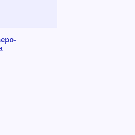
еро-
а